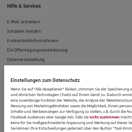
Hilfe & Services
E-Mail schreiben
Schaden melden
Erstkontaktinformationen
EU-Offenlegungsvereinbarung
Datenverarbeitung
Das könnte Sie auch interessieren
Einstellungen zum Datenschutz
Wenn Sie auf "Alle akzeptieren" klicken, stimmen Sie der Speicherung 
Unsere Agentur
und ähnlichen Technologien (Tools) auf Ihrem Gerät zu. Dadurch ermö
Standorte
eine zuverlässige Funktion der Website, die Analyse der Websitenutzun
Messung von Marketingaktivitäten sowie die Möglichkeit, Ihnen persona
Kooperationspartner
Inhalte und Werbeanzeigen zur Verfügung zu stellen, z.B. durch die N
Facebook Audiences oder Google Ads. Falls Sie
nicht zustimmen
möchten
keine für Sie maßgeschneiderte Anpassung und Werbung auf dieser Se
ERGO Versicherung Martin Jochem
Sie können Ihre Entscheidungen jederzeit über den Button "Tool-Eins