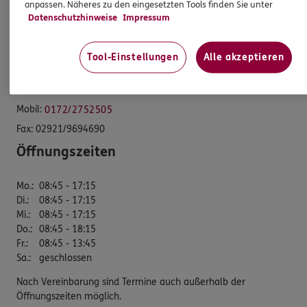
anpassen. Näheres zu den eingesetzten Tools finden Sie unter
Datenschutzhinweise
Impressum
Bezirksdirektion
Höggenstr. 1
Tool-Einstellungen
Alle akzeptieren
59494 Soest
Tel:
02921/9694660
Mobil:
0172/2752505
Fax:
02921/9694690
Öffnungszeiten
Mo.
:
08:45 - 17:15
Di.
:
08:45 - 17:15
Mi.
:
08:45 - 17:15
Do.
:
08:45 - 18:15
Fr.
:
08:45 - 13:45
Sa.
:
geschlossen
Nach Vereinbarung sind Termine auch außerhalb der
Öffnungszeiten möglich.