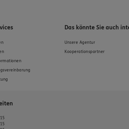
rvices
Das könnte Sie auch int
en
Unsere Agentur
en
Kooperationspartner
formationen
gsvereinbarung
tung
eiten
:15
:15