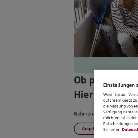
Ob persönlich
Einstellungen
Hier finden Si
Wenn Sie auf "Alle 
auf Ihrem Gerät zu
die Messung von Ma
Verfügung zu stelle
Nehmen Sie einfach Kontakt m
möchten, ist leide
Entscheidungen jed
Angebot anfordern
Sie unter
Datensc