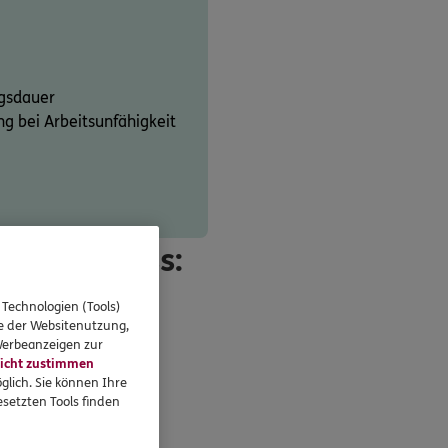
gsdauer
 bei Arbeitsunfähigkeit
e Abschluss:
t.
 Technologien (Tools)
se der Websitenutzung,
 Werbeanzeigen zur
icht zustimmen
glich. Sie können Ihre
setzten Tools finden