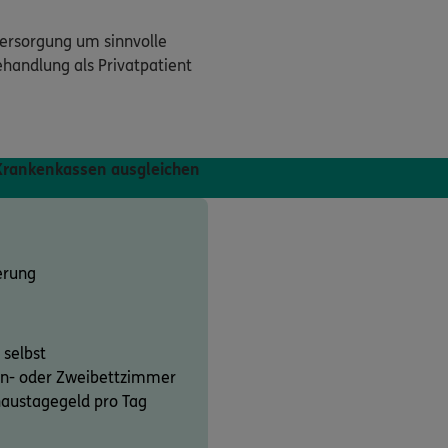
versorgung um sinnvolle
ehandlung als Privatpatient
 Krankenkassen ausgleichen
erung
 selbst
Ein- oder Zweibettzimmer
haustagegeld pro Tag