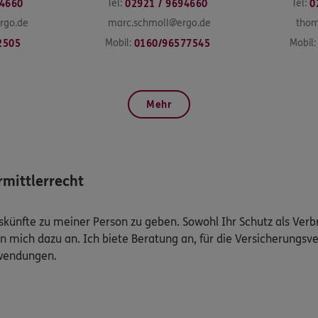
Tel:
Tel:
94660
02921 / 9694660
0
rgo.de
marc.schmoll@ergo.de
thom
Mobil:
Mobil:
2505
0160/96577545
Mehr
mittlerrecht
Auskünfte zu meiner Person zu geben. Sowohl Ihr Schutz als Ver
n mich dazu an. Ich biete Beratung an, für die Versicherungsve
uwendungen.