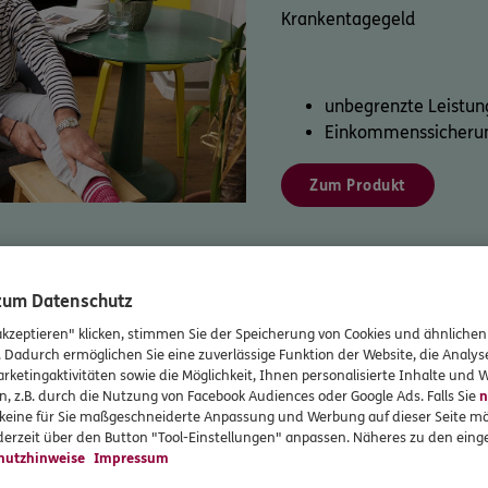
Krankentagegeld
unbegrenzte Leistun
Einkommenssicherung
Zum Produkt
e Beratung oder direkter onlin
 zum Datenschutz
e die Option, die zu Ihnen pass
akzeptieren" klicken, stimmen Sie der Speicherung von Cookies und ähnlichen
. Dadurch ermöglichen Sie eine zuverlässige Funktion der Website, die Analy
rketingaktivitäten sowie die Möglichkeit, Ihnen personalisierte Inhalte und
n, z.B. durch die Nutzung von Facebook Audiences oder Google Ads. Falls Sie
n
it uns auf oder schließen Sie direkt ab
r keine für Sie maßgeschneiderte Anpassung und Werbung auf dieser Seite mö
erzeit über den Button "Tool-Einstellungen" anpassen. Näheres zu den einge
hutzhinweise
Impressum