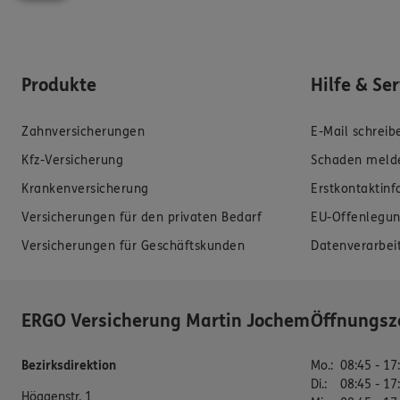
Produkte
Hilfe & Se
Zahnversicherungen
E-Mail schreib
Kfz-Versicherung
Schaden meld
Krankenversicherung
Erstkontaktin
Versicherungen für den privaten Bedarf
EU-Offenlegun
Versicherungen für Geschäftskunden
Datenverarbei
ERGO Versicherung Martin Jochem
Öffnungsz
Bezirksdirektion
Mo.
:
08:45 - 17
Di.
:
08:45 - 17
Höggenstr. 1