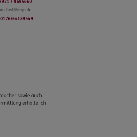
2921 / 9694660
as.fust@ergo.de
0176/64189549
braucher sowie auch
rmittlung erhalte ich