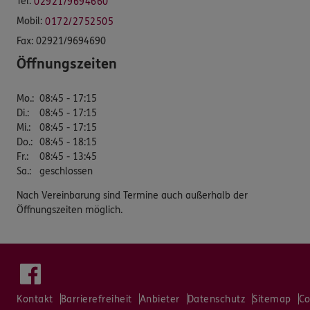
Tel:
02921/9694660
Mobil:
0172/2752505
Fax:
02921/9694690
Öffnungszeiten
Mo.
:
08:45 - 17:15
Di.
:
08:45 - 17:15
Mi.
:
08:45 - 17:15
Do.
:
08:45 - 18:15
Fr.
:
08:45 - 13:45
Sa.
:
geschlossen
Nach Vereinbarung sind Termine auch außerhalb der
Öffnungszeiten möglich.
Kontakt
Barrierefreiheit
Anbieter
Datenschutz
Sitemap
Co