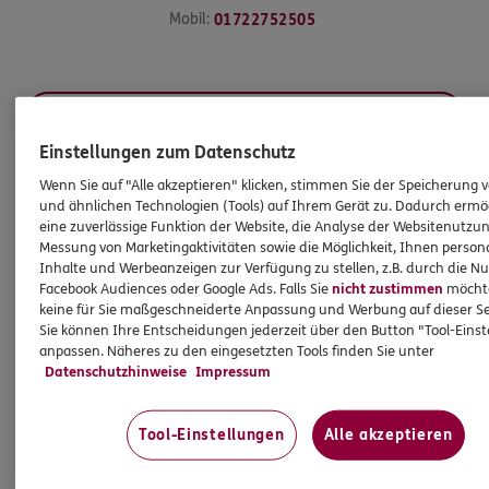
Mobil:
01722752505
Mehr
Einstellungen zum Datenschutz
Wenn Sie auf "Alle akzeptieren" klicken, stimmen Sie der Speicherung 
HINWEIS
und ähnlichen Technologien (Tools) auf Ihrem Gerät zu. Dadurch ermö
Wichtiges aus dem Vermittlerrecht
eine zuverlässige Funktion der Website, die Analyse der Websitenutzun
Messung von Marketingaktivitäten sowie die Möglichkeit, Ihnen persona
Inhalte und Werbeanzeigen zur Verfügung zu stellen, z.B. durch die N
Ich bin verpflichtet, Ihnen Auskünfte zu meiner
Facebook Audiences oder Google Ads. Falls Sie
nicht zustimmen
möchten
keine für Sie maßgeschneiderte Anpassung und Werbung auf dieser Se
Person zu geben. Sowohl Ihr Schutz als Verbraucher
Sie können Ihre Entscheidungen jederzeit über den Button "Tool-Eins
sowie auch gesetzliche Regelungen halten mich
anpassen. Näheres zu den eingesetzten Tools finden Sie unter
dazu an. Ich biete Beratung an, für die
Datenschutzhinweise
Impressum
Versicherungsvermittlung erhalte ich Provision,
ferner sonstige Zuwendungen.
Tool-Einstellungen
Alle akzeptieren
Mehr Informationen