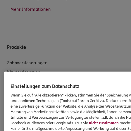
Mehr Informationen
Produkte
Zahnversicherungen
Kfz-Versicherung
Krankenversicherung
Einstellungen zum Datenschutz
Versicherungen für den privaten Bedarf
Wenn Sie auf "Alle akzeptieren" klicken, stimmen Sie der Speicherung 
Versicherungen für Geschäftskunden
und ähnlichen Technologien (Tools) auf Ihrem Gerät zu. Dadurch ermö
eine zuverlässige Funktion der Website, die Analyse der Websitenutzun
Messung von Marketingaktivitäten sowie die Möglichkeit, Ihnen persona
Hilfe & Services
Inhalte und Werbeanzeigen zur Verfügung zu stellen, z.B. durch die N
Facebook Audiences oder Google Ads. Falls Sie
nicht zustimmen
möchten
keine für Sie maßgeschneiderte Anpassung und Werbung auf dieser Se
E-Mail schreiben