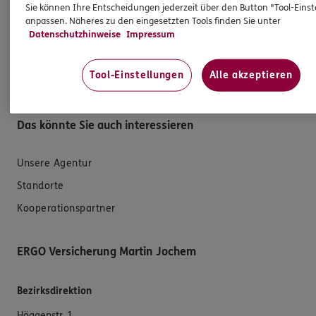
Sie können Ihre Entscheidungen jederzeit über den Button "Tool-Eins
anpassen. Näheres zu den eingesetzten Tools finden Sie unter
Schaden melden
Datenschutzhinweise
Impressum
Erstkontaktinformationen
EU-Offenlegungsvereinbarung
Tool-Einstellungen
Alle akzeptieren
Datenverarbeitung
Das könnte Sie auch interessieren
Unsere Agentur
Standorte
Kooperationspartner
ERGO Versicherung Martin Jochem
Bezirksdirektion
Höggenstr. 1