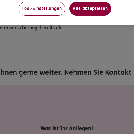
Für den Vermögensaufba
Tool-Einstellungen
Alle akzeptieren
Sparen über einen Fonds
Ihres Kindes. Regelmäßiges
25€ monatlich.
ntenversicherung, bereits ab
Ihnen gerne weiter. Nehmen Sie Kontakt 
Was ist Ihr Anliegen?