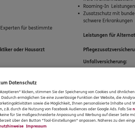
Rooming-In Leistungen
Zusatzschutz mit bunde
schwere Erkrankungen
p-Experten für bestimmte
Leistungen für Alterna
ktiker oder Hausarzt
Pflegezusatzversicher
Unfallversicherung:
Frei wählbare Einmalkapi
Umbaumaßnahmen oder H
 zum Datenschutz
Rentenzahlung für laufe
akzeptieren" klicken, stimmen Sie der Speicherung von Cookies und ähnlichen
ende Kosten (z.B. für
Medikationen oder Pfleg
. Dadurch ermöglichen Sie eine zuverlässige Funktion der Website, die Analy
bare monatliche
Unterstützung nach eine
rketingaktivitäten sowie die Möglichkeit, Ihnen personalisierte Inhalte und
n, z.B. durch die Nutzung von Facebook Audiences oder Google Ads. Falls Sie
n
rankenhelfer, spezielle
Rehaleistungen),
Einmal
r keine für Sie maßgeschneiderte Anpassung und Werbung auf dieser Seite mö
enzleistungen für akute
Invalidität (z.B. Knoch
erzeit über den Button "Tool-Einstellungen" anpassen. Näheres zu den einge
istungen, Fahrdienste oder
hutzhinweise
Impressum
Absicherung für die Zuk