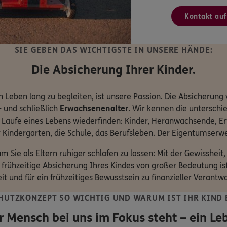
Kontakt au
SIE GEBEN DAS WICHTIGSTE IN UNSERE HÄNDE:
Die Absicherung Ihrer Kinder.
 Leben lang zu begleiten, ist unsere Passion. Die Absicherung
- und schließlich
Erwachsenenalter
. Wir kennen die untersch
Laufe eines Lebens wiederfinden: Kinder, Heranwachsende, Erw
r Kindergarten, die Schule, das Berufsleben. Der Eigentumserwer
 Sie als Eltern ruhiger schlafen zu lassen: Mit der Gewissheit, 
 frühzeitige Absicherung Ihres Kindes von großer Bedeutung ist
eit und für ein frühzeitiges Bewusstsein zu finanzieller Verantw
HUTZKONZEPT SO WICHTIG UND WARUM IST IHR KIND 
r Mensch bei uns im Fokus steht – ein Le