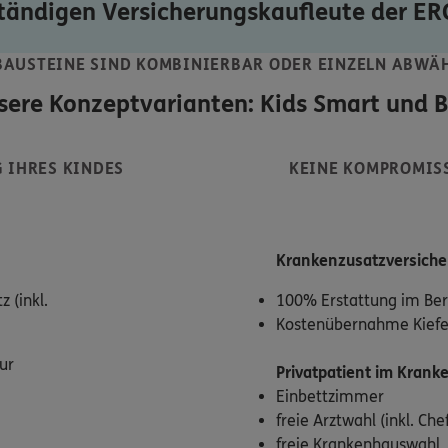
tändigen Versicherungskaufleute der ERG
BAUSTEINE SIND KOMBINIERBAR ODER EINZELN ABWÄ
sere Konzeptvarianten: Kids Smart und B
 IHRES KINDES
KEINE KOMPROMISS
Krankenzusatzversiche
 (inkl.
100% Erstattung im Bere
Kostenübernahme Kiefer
ur
Privatpatient
im Krank
Einbettzimmer
freie Arztwahl (inkl. Chef
freie Krankenhauswahl