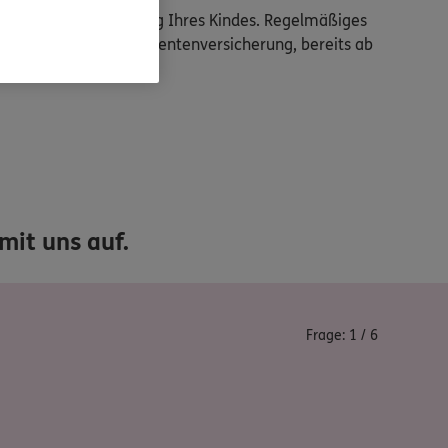
u oder die Ausbildung Ihres Kindes. Regelmäßiges
-Sparplan oder eine Rentenversicherung, bereits ab
mit uns auf.
Frage:
1
/
6