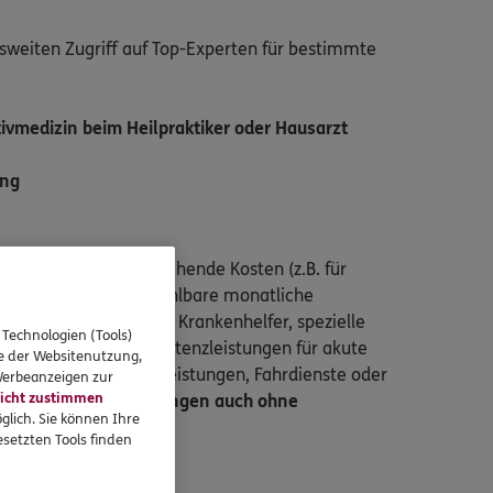
sweiten Zugriff auf Top-Experten für bestimmte
tivmedizin beim Heilpraktiker oder Hausarzt
ung
talleistung für entstehende Kosten (z.B. für
ilfsmittel), frei wählbare monatliche
nde Ausgaben (z.B. für Krankenhelfer, spezielle
 Technologien (Tools)
eeinrichtungen), Assistenzleistungen für akute
se der Websitenutzung,
m Unfall (z.B. Pflegeleistungen, Fahrdienste oder
 Werbeanzeigen zur
icht zustimmen
zahlung bei Verletzungen auch ohne
glich. Sie können Ihre
enbrüche).
setzten Tools finden
unft: